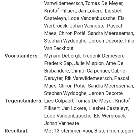
Vanwildemeersch
,
Tomas De Meyer
,
Kristof Pillaert
,
Jan Lokere
,
Liesbet
Casteleyn
,
Lode Vandenbussche
,
Els
Werbrouck
,
Johan Vanneste
,
Pascal
Maes
,
Chiron Potié
,
Sandra Meersseman
,
Stephan Wydooghe
,
Jeroen Decorte
,
Filip
Van Eeckhout
Voorstanders:
Myriam Debergh
,
Frederik Demeyere
,
Frederik Sap
,
Julie Misplon
,
Arne De
Brabandere
,
Dimitri Carpentier
,
Gabriel
Deruyter
,
Rik Vanwildemeersch
,
Pascal
Maes
,
Chiron Potié
,
Sandra Meersseman
,
Stephan Wydooghe
,
Jeroen Decorte
Tegenstanders:
Lies Colpaert
,
Tomas De Meyer
,
Kristof
Pillaert
,
Jan Lokere
,
Liesbet Casteleyn
,
Lode Vandenbussche
,
Els Werbrouck
,
Johan Vanneste
Resultaat:
Met 13 stemmen voor, 8 stemmen tegen