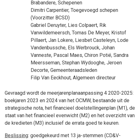
Brabandere
, Schepenen
Dimitri Carpentier
, Toegevoegd schepen
(Voorzitter BCSD)
Gabriel Deruyter
,
Lies Colpaert
,
Rik
Vanwildemeersch
,
Tomas De Meyer
,
Kristof
Pillaert
,
Jan Lokere
,
Liesbet Casteleyn
,
Lode
Vandenbussche
,
Els Werbrouck
,
Johan
Vanneste
,
Pascal Maes
,
Chiron Potié
,
Sandra
Meersseman
,
Stephan Wydooghe
,
Jeroen
Decorte
, Gemeenteraadsleden
Filip Van Eeckhout
, Algemeen directeur
Gevraagd wordt de meerjarenplanaanpassing 4 2020-2025:
boekjaren 2023 en 2024 van het OCMW, bestaande uit de
strategische nota, het financieel doelstellingenplan (M1), de
staat van het financieel evenwicht (M2) en het overzicht van
de kredieten (M3) inclusief de errata goed te keuren.
Beslissing
: goedgekeurd met 13 ja-stemmen (CD&V-